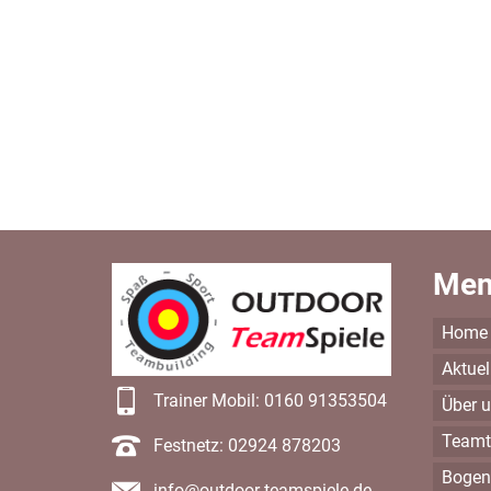
Me
Home
Aktuel
Trainer Mobil: 0160 91353504
Über 
Teamt
Festnetz: 02924 878203
Bogen
info@outdoor-teamspiele.de