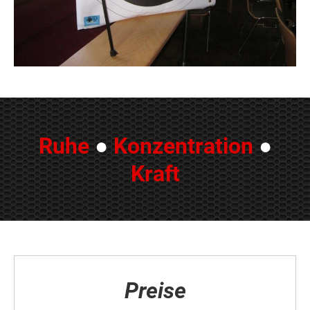
Ruhe
●
Konzentration
●
Kraft
Preise