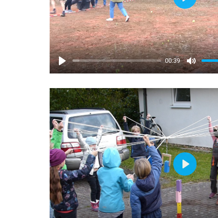
Play
00:39
Play