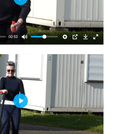
Play
00:53
Play