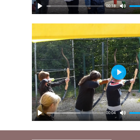
00:18
Play
00:04